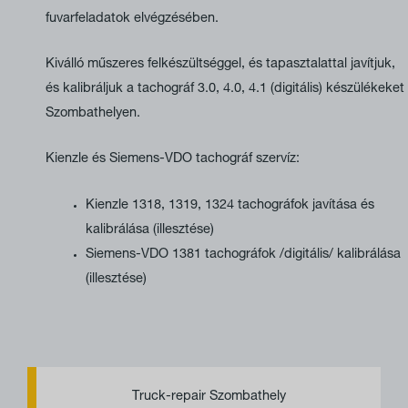
fuvarfeladatok elvégzésében.
Kiválló műszeres felkészültséggel, és tapasztalattal javítjuk,
és kalibráljuk a tachográf 3.0, 4.0, 4.1 (digitális) készülékeket
Szombathelyen.
Kienzle és Siemens-VDO tachográf szervíz:
Kienzle 1318, 1319, 1324 tachográfok javítása és
kalibrálása (illesztése)
Siemens-VDO 1381 tachográfok /digitális/ kalibrálása
(illesztése)
P
E
h
n
Truck-repair Szombathely