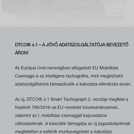
DTCO® 4.1 – A JÖVŐ ADATSZOLGÁLTATÓJA BEVEZETŐ
ÁRON!
Az Európai Unió nemrégiben elfogadott EU Mobilitási
Csomagja is az intelligens tachográfra, mint megbízható
adatszolgáltatóra támaszkodik a kabotázs ellenőrzés során.
Az új, DTCO® 4.1 Smart Tachograph 2. verziója megfelel a
frissített 799/2016-os EU-rendelet követelményeinek,
valamint az I. mobilitási csomaggal kapcsolatos
változásoknak. A készülék támogatja az új jogszabályoknak
megfelelően a sofőrök munkavégzését a kabotázs