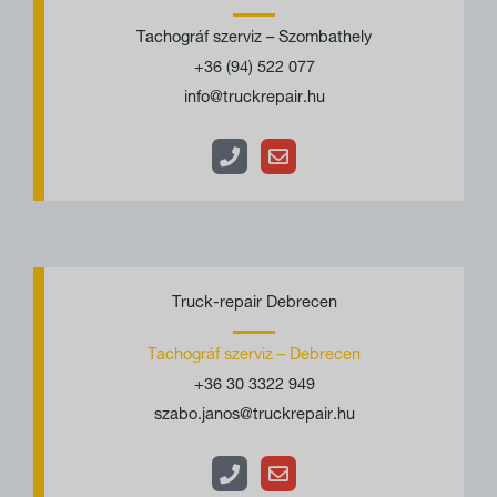
o
v
Tachográf szerviz – Szombathely
n
e
+36 (94) 522 077
e
l
info@truckrepair.hu
o
p
e
P
E
h
n
Truck-repair Debrecen
o
v
Tachográf szerviz – Debrecen
n
e
+36 30 3322 949
e
l
szabo.janos@truckrepair.hu
o
p