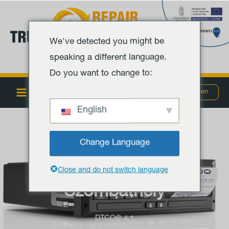
Ugrás
Main
a
Menu
tartalomra
We've detected you might be
speaking a different language.
Do you want to change to:
MENÜ
Szombathely
Debrecen
English
Change Language
Tachográf szerviz
Close and do not switch language
Szombathely
DTCO® 4.1