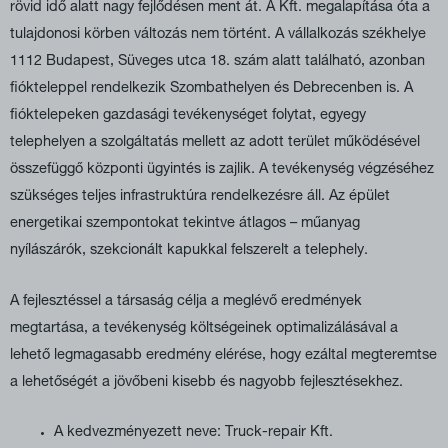
rövid idő alatt nagy fejlődésen ment át. A Kft. megalapítása óta a
tulajdonosi körben változás nem történt. A vállalkozás székhelye
1112 Budapest, Süveges utca 18. szám alatt található, azonban
fiókteleppel rendelkezik Szombathelyen és Debrecenben is. A
fióktelepeken gazdasági tevékenységet folytat, egyegy
telephelyen a szolgáltatás mellett az adott terület működésével
összefüggő központi ügyintés is zajlik. A tevékenység végzéséhez
szükséges teljes infrastruktúra rendelkezésre áll. Az épület
energetikai szempontokat tekintve átlagos – műanyag
nyílászárók, szekcionált kapukkal felszerelt a telephely.
A fejlesztéssel a társaság célja a meglévő eredmények
megtartása, a tevékenység költségeinek optimalizálásával a
lehető legmagasabb eredmény elérése, hogy ezáltal megteremtse
a lehetőségét a jövőbeni kisebb és nagyobb fejlesztésekhez.
A kedvezményezett neve: Truck-repair Kft.