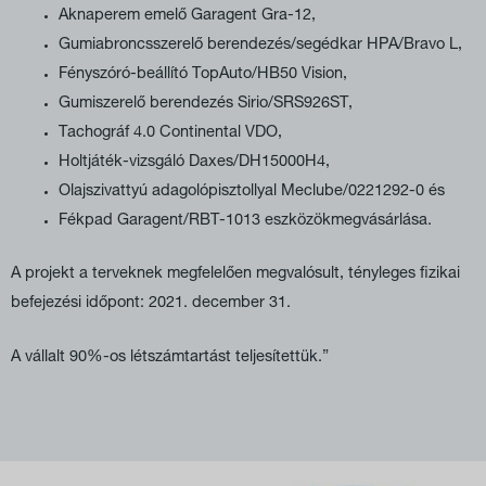
Aknaperem emelő Garagent Gra-12,
Gumiabroncsszerelő berendezés/segédkar HPA/Bravo L,
Fényszóró-beállító TopAuto/HB50 Vision,
Gumiszerelő berendezés Sirio/SRS926ST,
Tachográf 4.0 Continental VDO,
Holtjáték-vizsgáló Daxes/DH15000H4,
Olajszivattyú adagolópisztollyal Meclube/0221292-0 és
Fékpad Garagent/RBT-1013 eszközökmegvásárlása.
A projekt a terveknek megfelelően megvalósult, tényleges fizikai
befejezési időpont: 2021. december 31.
A vállalt 90%-os létszámtartást teljesítettük.”