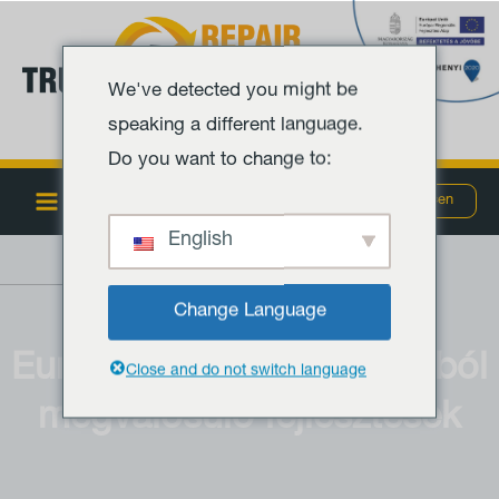
Ugrás
Main
a
Menu
tartalomra
We've detected you might be
speaking a different language.
Do you want to change to:
MENÜ
Szombathely
Debrecen
English
Change Language
Európai uniós támogatásból
Close and do not switch language
megvalósuló fejlesztések