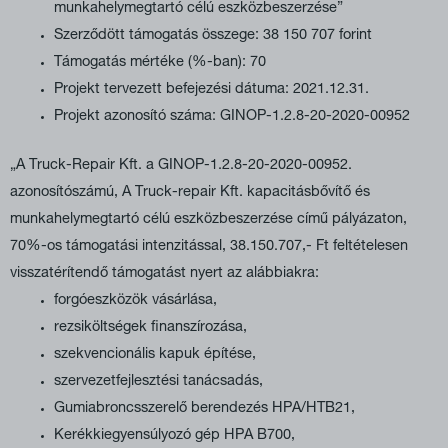
munkahelymegtartó célú eszközbeszerzése”
Szerződött támogatás összege: 38 150 707 forint
Támogatás mértéke (%-ban): 70
Projekt tervezett befejezési dátuma: 2021.12.31.
Projekt azonosító száma: GINOP-1.2.8-20-2020-00952
„A Truck-Repair Kft. a GINOP-1.2.8-20-2020-00952.
azonosítószámú,
A Truck-repair Kft. kapacitásbővítő és
munkahelymegtartó célú eszközbeszerzése
című pályázaton,
70%-os támogatási intenzitással, 38.150.707,- Ft feltételesen
visszatérítendő támogatást nyert az alábbiakra:
forgóeszközök vásárlása,
rezsiköltségek finanszírozása,
szekvencionális kapuk építése,
szervezetfejlesztési tanácsadás,
Gumiabroncsszerelő berendezés HPA/HTB21,
Kerékkiegyensúlyozó gép HPA B700,