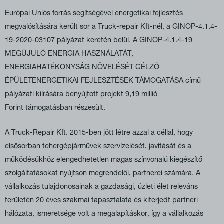
Európai Uniós forrás segítségével energetikai fejlesztés
megvalósítására került sor a Truck-repair
Kft-nél, a GINOP-4.1.4-
19-2020-03107 pályázat keretén belül. A GINOP-4.1.4-19
MEGÚJULÓ ENERGIA HASZNÁLATÁT,
ENERGIAHATÉKONYSÁG NÖVELÉSÉT CÉLZÓ
ÉPÜLETENERGETIKAI FEJLESZTÉSEK TÁMOGATÁSA című
pályázati kiírására benyújtott projekt 9,19 millió
Forint támogatásban részesült.
A Truck-Repair Kft. 2015-ben jött létre azzal a céllal, hogy
elsősorban tehergépjárművek szervízelését, javítását és a
működésükhöz elengedhetetlen magas színvonalú kiegészítő
szolgáltatásokat nyújtson megrendelői, partnerei számára. A
vállalkozás tulajdonosainak a gazdasági, üzleti élet releváns
területén 20 éves szakmai tapasztalata és kiterjedt partneri
hálózata, ismeretsége volt a megalapításkor, így a vállalkozás