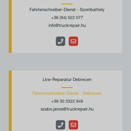
l
s
Fahrtenschreiber-Dienst - Szombathely
e
c
+36 (94) 522 077
f
h
info@truckrepair.hu
o
l
n
a
g
T
U
e
m
Lkw-Reparatur Debrecen
l
s
Fahrtenschreiber-Dienst - Debrecen
e
c
+36 30 3322 949
f
h
szabo.janos@truckrepair.hu
o
l
n
a