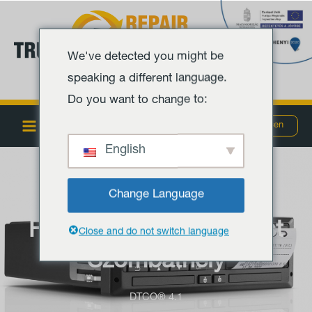
Zum
Hauptmenü
Inhalt
springen
We've detected you might be
speaking a different language.
Do you want to change to:
MENÜ
Szombathely
Debrecen
English
Change Language
Fahrtenschreiber-Dienst
Close and do not switch language
Szombathely
DTCO® 4.1