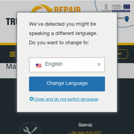
Ugrás
Main
a
Menu
tartalomra
We've detected you might be
speaking a different language.
Do you want to change to:
MENÜ
Szombathely
Debrecen
English
Márkák
Change Language
Close and do not switch language
TRUCK-REPAIR SZOMBATHELY
Szerviz
+36 (94) 522 077