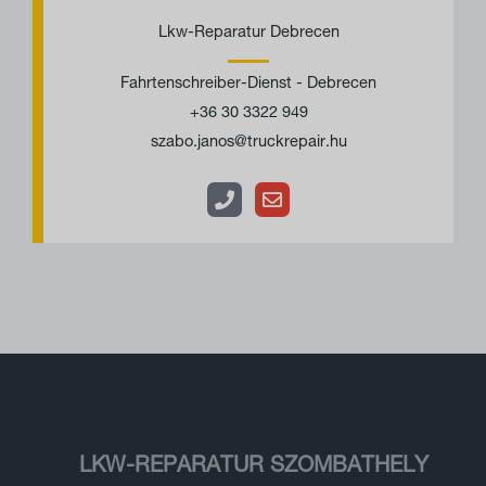
e
m
Lkw-Reparatur Debrecen
l
s
Fahrtenschreiber-Dienst - Debrecen
e
c
+36 30 3322 949
f
h
szabo.janos@truckrepair.hu
o
l
n
a
g
LKW-REPARATUR SZOMBATHELY