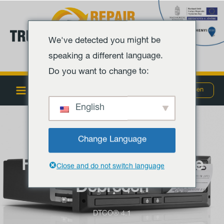
Zum
Hauptmenü
Inhalt
springen
We've detected you might be
speaking a different language.
Do you want to change to:
MENÜ
Szombathely
Debrecen
English
Change Language
Fahrtenschreiberservice
Close and do not switch language
Debrecen
DTCO® 4.1